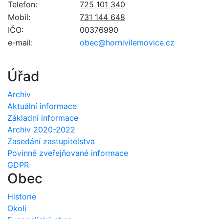
Telefon:
725 101 340
Mobil:
731 144 648
IČO:
00376990
e-mail:
obec@hornivilemovice.cz
Úřad
Archiv
Aktuální informace
Základní informace
Archiv 2020-2022
Zasedání zastupitelstva
Povinně zveřejňované informace
GDPR
Obec
Historie
Okolí