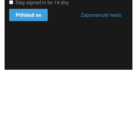
Stay signed in for 14 dny
Přihlásit se
Zapomenuté heslo