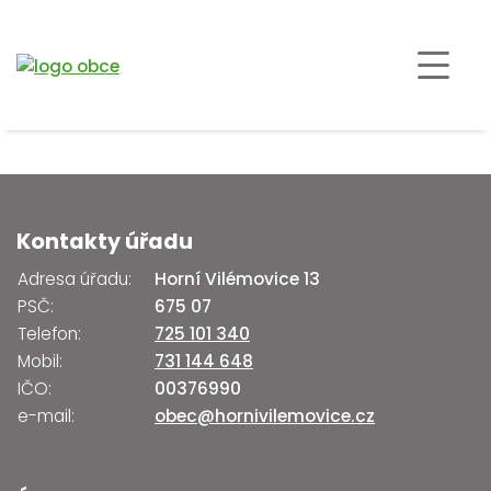
Kontakty úřadu
Adresa úřadu:
Horní Vilémovice 13
PSČ:
675 07
Telefon:
725 101 340
Mobil:
731 144 648
IČO:
00376990
e-mail:
obec@hornivilemovice.cz