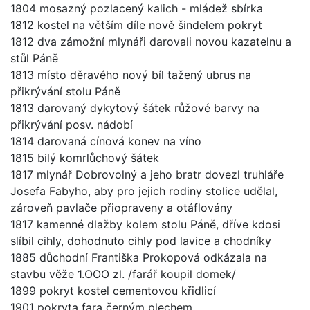
1804 mosazný pozlacený kalich - mládež sbírka
1812 kostel na větším díle nově šindelem pokryt
1812 dva zámožní mlynáři darovali novou kazatelnu a
stůl Páně
1813 místo děravého nový bíl tažený ubrus na
přikrývání stolu Páně
1813 darovaný dykytový šátek růžové barvy na
přikrývání posv. nádobí
1814 darovaná cínová konev na víno
1815 bilý komrlůchový šátek
1817 mlynář Dobrovolný a jeho bratr dovezl truhláře
Josefa Fabyho, aby pro jejich rodiny stolice udělal,
zároveň pavlače přiopraveny a otáflovány
1817 kamenné dlažby kolem stolu Páně, dříve kdosi
slíbil cihly, dohodnuto cihly pod lavice a chodníky
1885 důchodní Františka Prokopová odkázala na
stavbu věže 1.OOO zl. /farář koupil domek/
1899 pokryt kostel cementovou křidlicí
1901 pokryta fara černým plechem