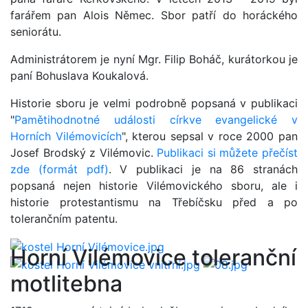
farářem pan Alois Němec. Sbor patří do horáckého
seniorátu.
Administrátorem je nyní Mgr. Filip Boháč, kurátorkou je
paní Bohuslava Koukalová.
Historie sboru je velmi podrobně popsaná v publikaci
"
Pamětihodnotné události církve evangelické v
Horních Vilémovicích
", kterou sepsal v roce 2000 pan
Josef Brodský z Vilémovic.
Publikaci si můžete přečíst
zde (formát pdf)
. V publikaci je na 86 stranách
popsaná nejen historie Vilémovického sboru, ale i
historie protestantismu na Třebíčsku před a po
tolerančním patentu.
Horní Vilémovice toleranční
motlitebna