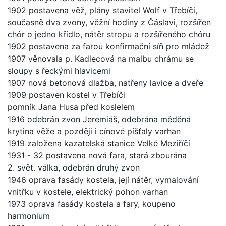
1902 postavena věž, plány stavitel Wolf v Třebíči,
současně dva zvony, věžní hodiny z Čáslavi, rozšířen
chór o jedno křídlo, nátěr stropu a rozšířeného chóru
1902 postavena za farou konfirmační síň pro mládež
1907 věnovala p. Kadlecová na malbu chrámu se
sloupy s řeckými hlavicemi
1907 nová betonová dlažba, natřeny lavice a dveře
1909 postaven kostel v Třebíči
pomník Jana Husa před koslelem
1916 odebrán zvon Jeremiáš, odebrána měděná
krytina věže a později i cínové píšťaly varhan
1919 založena kazatelská stanice Velké Meziříčí
1931 - 32 postavena nová fara, stará zbourána
2. svět. válka, odebrán druhý zvon
1946 oprava fasády kostela, její nátěr, vymalování
vnitřku v kostele, elektrický pohon varhan
1973 oprava fasády kostela a fary, koupeno
harmonium