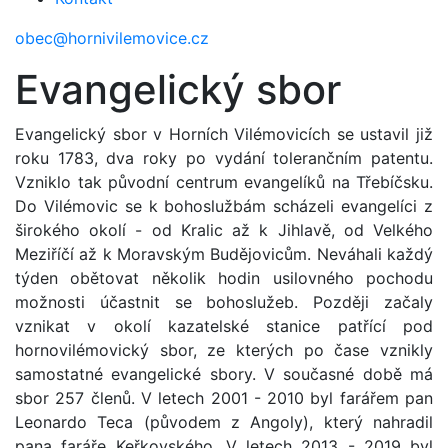
obec@hornivilemovice.cz
Evangelický sbor
Evangelický sbor v Horních Vilémovicích se ustavil již
roku 1783, dva roky po vydání tolerančním patentu.
Vzniklo tak původní centrum evangelíků na Třebíčsku.
Do Vilémovic se k bohoslužbám scházeli evangelíci z
širokého okolí - od Kralic až k Jihlavě, od Velkého
Meziříčí až k Moravským Budějovicům. Neváhali každý
týden obětovat několik hodin usilovného pochodu
možnosti účastnit se bohoslužeb. Později začaly
vznikat v okolí kazatelské stanice patřící pod
hornovilémovický sbor, ze kterých po čase vznikly
samostatné evangelické sbory. V současné době má
sbor 257 členů. V letech 2001 - 2010 byl farářem pan
Leonardo Teca (původem z Angoly), který nahradil
pana faráře Keřkovského. V letech 2013 - 2019 byl