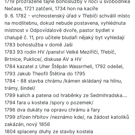
1719 prozrazené tajné bohoslužby v noci u svobodníka
Nečase, 1721 zatčeni, 1734 hon na kacíře
9. 6. 1782 - vrchnostenský úřad v Třebíči schválil místo
na modlitebnu, dokud nebude postavena, vyhlédnuta
místnost v Odpovídalově dvoře, pastor bydlet v
chalupě č. 11, pro učitele bludaři nějaký byt vyhledají
1783 bohoslužba v domě Jaši
1783 93 rodin HV /panství Velké Meziříčí, Třebíč,
Brtnice, Puklice/, diskuse AV a HV
1784 kazatel z Uher Štěpán Wassrrheli, 1792 odešel,
1793 Jakub Theofil Štětina do 1795
1784 - 88 stavba chrámu /kámen skládaný na hlínu,
trámy, šindel/
1789 kalich a patena od hraběnky ze Sedmihradska....
1794 fara u kostela /spory o pozemek/
1796 dva dukáty na opravu chrámu a fary
1799 zřízen hřbitov /neznámo kde/, na žádost katoliků
zakázán, nový 1856
1804 splaceny dluhy ze stavby kostela